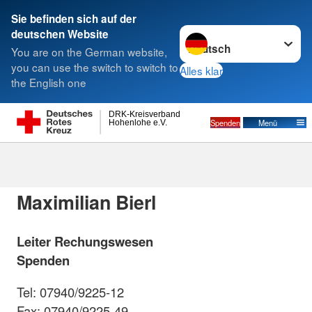
Sie befinden sich auf der
Sprache wechseln zu
deutschen Website
Suche
You are on the German website,
you can use the switch to switch to
Alles klar
the English one
Spenden
DRK-Kreisverband
Spenden
Menü
Hohenlohe e.V.
Ansprechpartner
Maximilian Bierl
Leiter Rechungswesen
Spenden
Tel: 07940/9225-12
Fax: 07940/9225-49