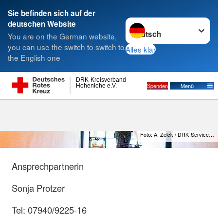
Sie befinden sich auf der
Sprache wechseln zu
deutschen Website
Suche
You are on the German website,
you can use the switch to switch to
Alles klar
the English one
Demenzbetreuung
DRK-Kreisverband
Spenden
Menü
Hohenlohe e.V.
Foto: A. Zelck / DRK-Service…
Ansprechpartnerin
Sonja Protzer
Tel: 07940/9225-16