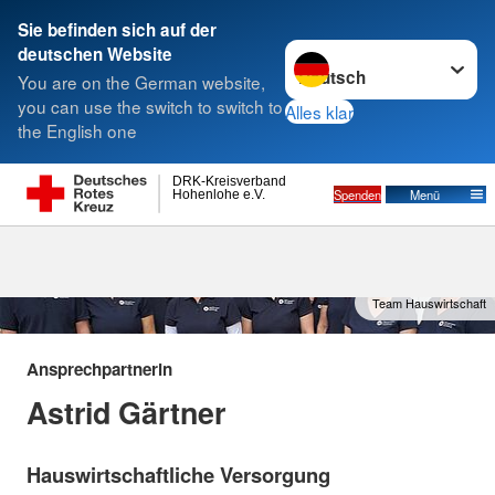
Sie befinden sich auf der
Sprache wechseln zu
deutschen Website
Suche
You are on the German website,
you can use the switch to switch to
Alles klar
the English one
Hauswirtschaftliche Hilfen
DRK-Kreisverband
Spenden
Menü
Hohenlohe e.V.
Team Hauswirtschaft
Ansprechpartnerin
Astrid Gärtner
Hauswirtschaftliche Versorgung