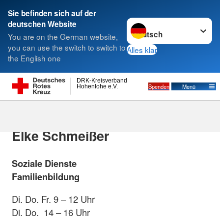
Sie befinden sich auf der
Sprache wechseln zu
deutschen Website
Suche
You are on the German website,
you can use the switch to switch to
Alles klar
the English one
Tanzen
DRK-Kreisverband
Spenden
Menü
Hohenlohe e.V.
Ansprechpartnerin
Elke Schmeißer
Soziale Dienste
Familienbildung
Di. Do. Fr. 9 – 12 Uhr
Di. Do. 14 – 16 Uhr