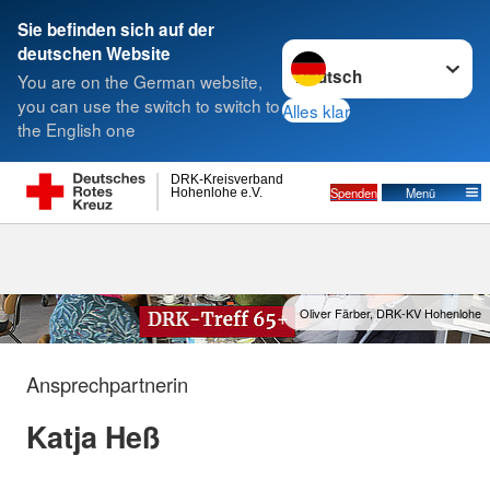
Sie befinden sich auf der
Sprache wechseln zu
deutschen Website
Suche
You are on the German website,
you can use the switch to switch to
Alles klar
the English one
DRK-Treff 65+
DRK-Kreisverband
Spenden
Menü
Hohenlohe e.V.
Oliver Färber, DRK-KV Hohenlohe
Ansprechpartnerin
Katja Heß