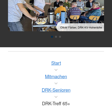
nlohe
Oliver Färber, DRK-KV-Hohenlohe
Start
Mitmachen
DRK-Senioren
DRK-Treff 65+