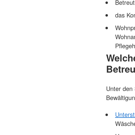
Betreu
das Ko
Wohnpr
Wohnanl
Pflege
Welche
Betre
Unter den 
Bewältigun
Unters
Wäsche