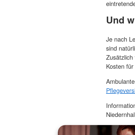
eintretend
Und wi
Je nach Le
sind natür
Zusätzlic
Kosten für
Ambulante 
Pflegever
Informatio
Niedernhal