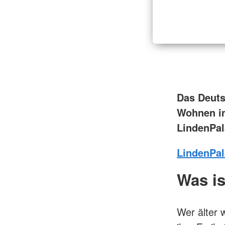
Das Deuts
Wohnen im
LindenPala
LindenPal
Was i
Wer älter 