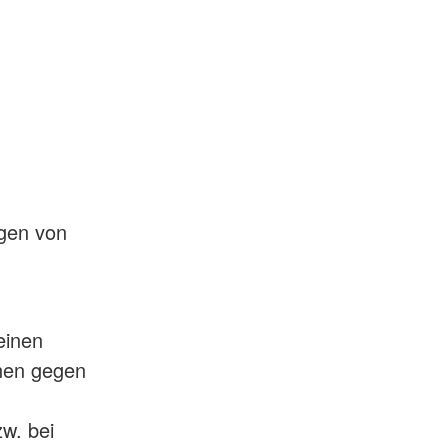
gen von
einen
nnen gegen
w. bei