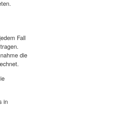
eten.
jedem Fall
 tragen.
hnahme die
rechnet.
die
 in