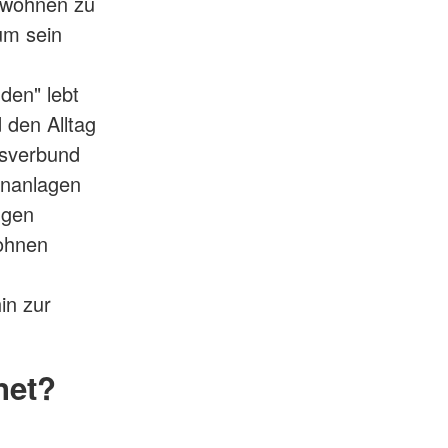
 wohnen zu
um sein
den" lebt
 den Alltag
tsverbund
hnanlagen
ngen
Wohnen
in zur
net?