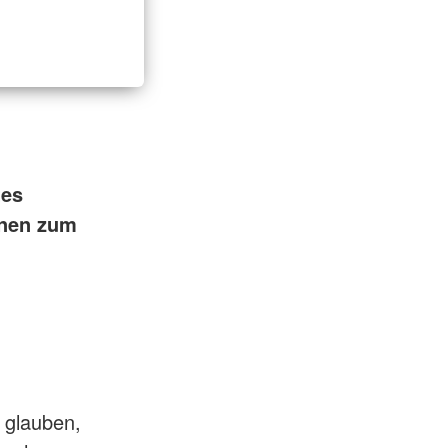
tes
onen zum
n glauben,