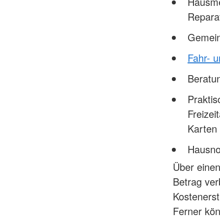
Hausmei
Repara
Gemeins
Fahr- u
Beratu
Praktis
Freizei
Karten 
Hausno
Über einen
Betrag ver
Kostenerst
Ferner kön