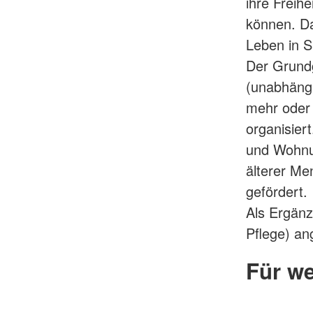
ihre Freih
können. Da
Leben in S
Der Grundg
(unabhängi
mehr oder 
organisier
und Wohnu
älterer Me
gefördert.
Als Ergänz
Pflege) an
Für we