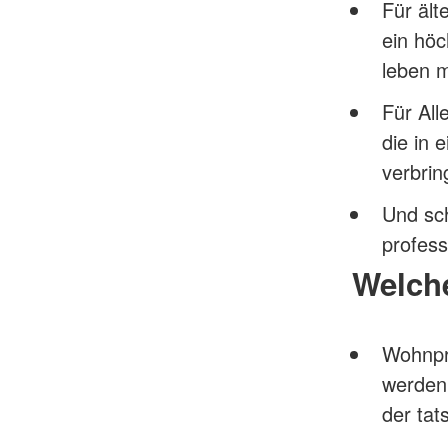
Für ält
ein hö
leben 
Für All
die in
verbri
Und sch
profess
Welche
Wohnpro
werden 
der ta