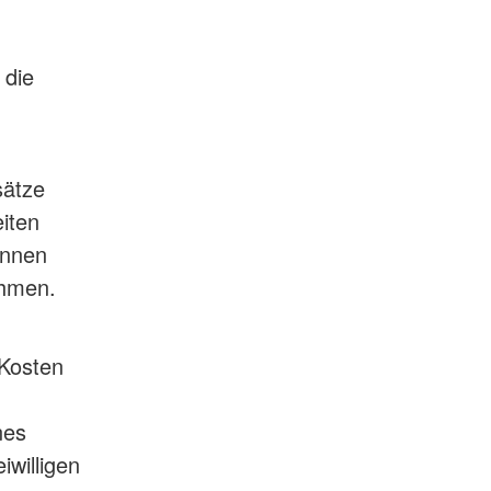
 die
sätze
iten
önnen
ehmen.
 Kosten
nes
iwilligen