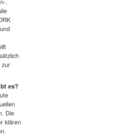
n-,
lle
 DRK
 und
llt
ätzlich
 zur
ibt es?
ute
uellen
n. Die
r klären
en.