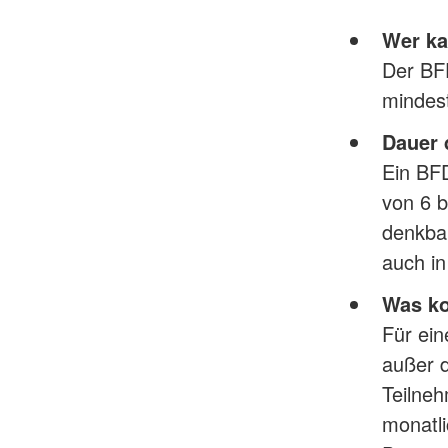
Wer ka
Der BFD
mindest
Dauer 
Ein BFD
von 6 
denkbar
auch in
Was ko
Für ei
außer 
Teilne
monatli