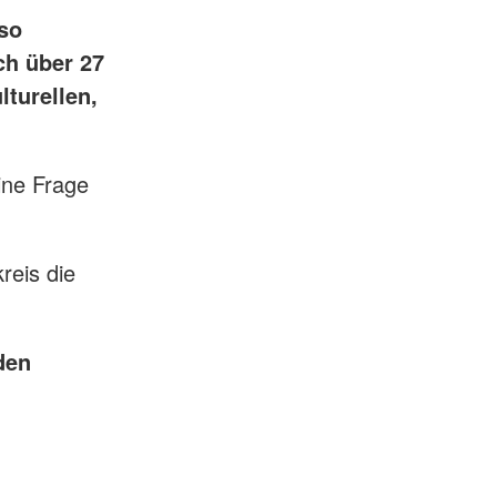
 so
ch über 27
lturellen,
ine Frage
reis die
den