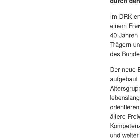
durch den
Im DRK eng
einem Frei
40 Jahren 
Trägern un
des Bundes
Der neue B
aufgebaut 
Altersgrup
lebenslang
orientier
ältere Fre
Kompetenze
und weiter