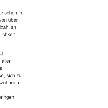
enschen in
 von über
lzahl an
ichkeit
SJ
aller
es
e, sich zu
szubauen,
bringen