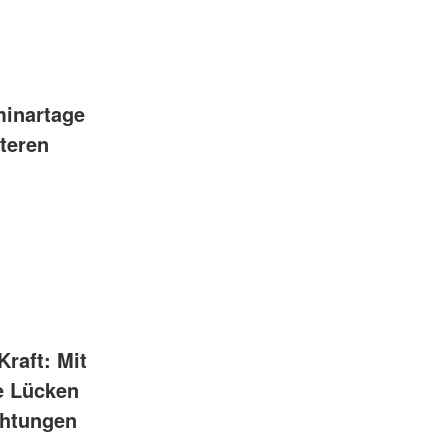
minartage
lteren
Kraft: Mit
e Lücken
chtungen