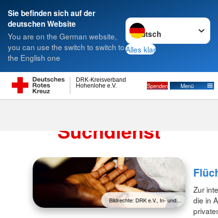
Sie befinden sich auf der
Sprache wechseln zu
deutschen Website
Suche
You are on the German website,
you can use the switch to switch to
Alles klar
the English one
DRK-Kreisverband
Spenden
Menü
Hohenlohe e.V.
Migrations- und
Suchdienst
Flüch
Zur int
die in 
Bildrechte: DRK e.V., In- und…
privat